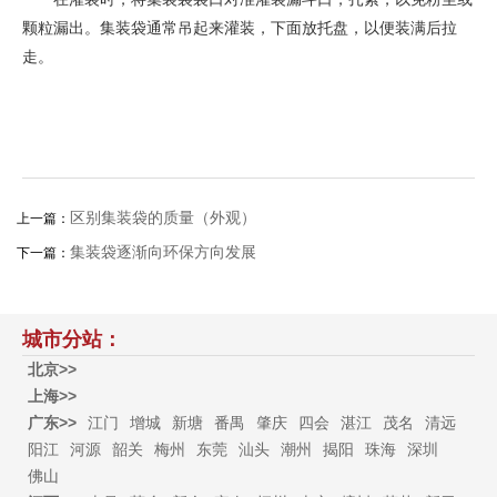
颗粒漏出。集装袋通常吊起来灌装，下面放托盘，以便装满后拉
走。
区别集装袋的质量（外观）
上一篇：
集装袋逐渐向环保方向发展
下一篇：
城市分站：
北京>>
上海>>
广东>>
江门
增城
新塘
番禺
肇庆
四会
湛江
茂名
清远
阳江
河源
韶关
梅州
东莞
汕头
潮州
揭阳
珠海
深圳
佛山