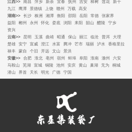
江西>>
南昌
萍乡
新余
宜春
抚州
吉安
樟树
莲花
新干
九江
鹰潭
景德镇
上饶
赣州
万载
高安
湖南>>
长沙
株洲
湘潭
衡阳
邵阳
岳阳
常德
张家界
益阳
郴州
永州
怀化
娄底
浏阳
耒阳
韶山
醴陵
宁乡
资兴
云南>>
昆明
玉溪
曲靖
昭通
保山
丽江
临沧
普洱
大理
楚雄
安宁
宣威
澄江
水富
腾冲
芒市
瑞丽
泸水
香格里拉
禄丰
蒙自
个旧
开远
文山
景洪
安徽>>
合肥
淮北
亳州
宿州
蚌埠
阜阳
淮南
滁州
六安
马鞍山
芜湖
宣城
铜陵
池州
安庆
黄山
巢湖
无为
桐城
潜山
界首
天长
明光
广德
宁国