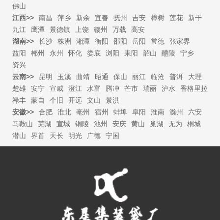
佛山
江西>>
南昌
萍乡
新余
宜春
抚州
吉安
樟树
莲花
新干
九江
鹰潭
景德镇
上饶
赣州
万载
高安
湖南>>
长沙
株洲
湘潭
衡阳
邵阳
岳阳
常德
张家界
益阳
郴州
永州
怀化
娄底
浏阳
耒阳
韶山
醴陵
宁乡
资兴
云南>>
昆明
玉溪
曲靖
昭通
保山
丽江
临沧
普洱
大理
楚雄
安宁
宣威
澄江
水富
腾冲
芒市
瑞丽
泸水
香格里拉
禄丰
蒙自
个旧
开远
文山
景洪
安徽>>
合肥
淮北
亳州
宿州
蚌埠
阜阳
淮南
滁州
六安
马鞍山
芜湖
宣城
铜陵
池州
安庆
黄山
巢湖
无为
桐城
潜山
界首
天长
明光
广德
宁国