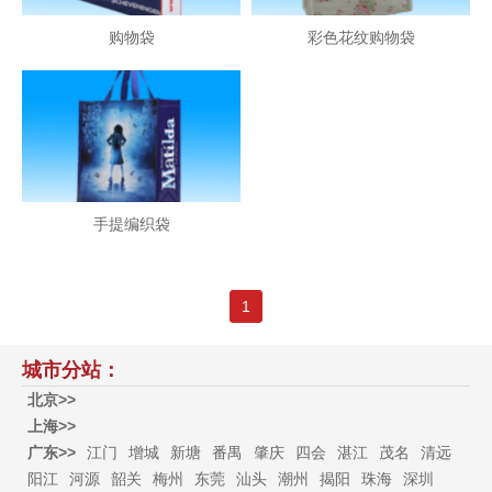
购物袋
彩色花纹购物袋
手提编织袋
1
城市分站：
北京>>
上海>>
广东>>
江门
增城
新塘
番禺
肇庆
四会
湛江
茂名
清远
阳江
河源
韶关
梅州
东莞
汕头
潮州
揭阳
珠海
深圳