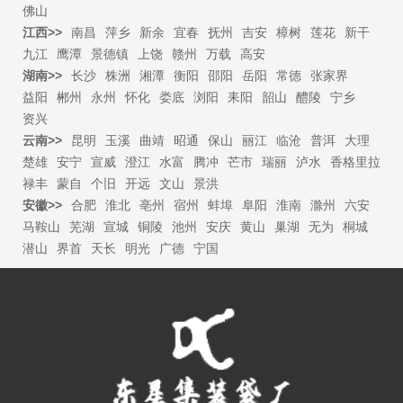
佛山
江西>>
南昌
萍乡
新余
宜春
抚州
吉安
樟树
莲花
新干
九江
鹰潭
景德镇
上饶
赣州
万载
高安
湖南>>
长沙
株洲
湘潭
衡阳
邵阳
岳阳
常德
张家界
益阳
郴州
永州
怀化
娄底
浏阳
耒阳
韶山
醴陵
宁乡
资兴
云南>>
昆明
玉溪
曲靖
昭通
保山
丽江
临沧
普洱
大理
楚雄
安宁
宣威
澄江
水富
腾冲
芒市
瑞丽
泸水
香格里拉
禄丰
蒙自
个旧
开远
文山
景洪
安徽>>
合肥
淮北
亳州
宿州
蚌埠
阜阳
淮南
滁州
六安
马鞍山
芜湖
宣城
铜陵
池州
安庆
黄山
巢湖
无为
桐城
潜山
界首
天长
明光
广德
宁国