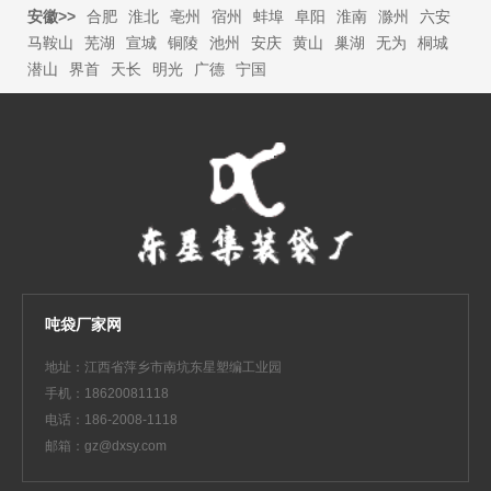
安徽>>
合肥
淮北
亳州
宿州
蚌埠
阜阳
淮南
滁州
六安
马鞍山
芜湖
宣城
铜陵
池州
安庆
黄山
巢湖
无为
桐城
潜山
界首
天长
明光
广德
宁国
吨袋厂家网
地址：江西省萍乡市南坑东星塑编工业园
手机：18620081118
电话：186-2008-1118
邮箱：gz@dxsy.com