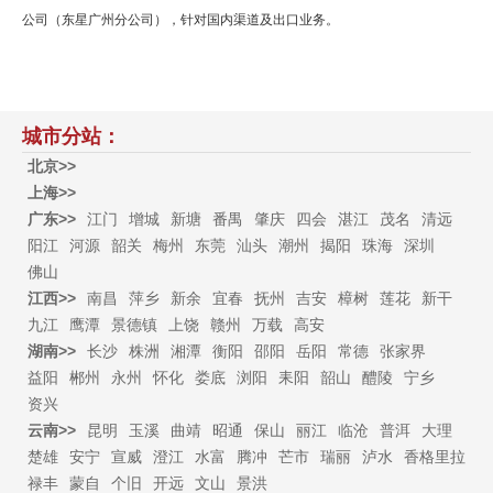
公司（东星广州分公司），针对国内渠道及出口业务。
城市分站：
北京>>
上海>>
广东>>
江门
增城
新塘
番禺
肇庆
四会
湛江
茂名
清远
阳江
河源
韶关
梅州
东莞
汕头
潮州
揭阳
珠海
深圳
佛山
江西>>
南昌
萍乡
新余
宜春
抚州
吉安
樟树
莲花
新干
九江
鹰潭
景德镇
上饶
赣州
万载
高安
湖南>>
长沙
株洲
湘潭
衡阳
邵阳
岳阳
常德
张家界
益阳
郴州
永州
怀化
娄底
浏阳
耒阳
韶山
醴陵
宁乡
资兴
云南>>
昆明
玉溪
曲靖
昭通
保山
丽江
临沧
普洱
大理
楚雄
安宁
宣威
澄江
水富
腾冲
芒市
瑞丽
泸水
香格里拉
禄丰
蒙自
个旧
开远
文山
景洪